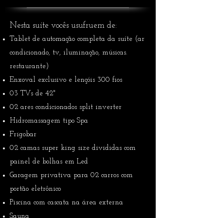
Nesta suíte vocês usufruem de:
Tablet de automação completa da suíte (ar
condicionado, tv, iluminação, músicas.
restaurante)
Enxoval exclusivo e lençóis 300 fios
03 TVs de 42"
02 ares condicionados split inverter
Hidromassagem tipo Spa
Frigobar
02 camas super king size divididas com
painel de bolhas em Led
Garagem privativa para 02 carros com
portão eletrônico
Piscina com cascata na área externa
Sauna