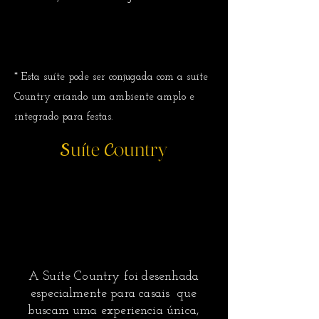
* Esta suíte pode ser conjugada com a suite
Country criando um ambiente amplo e
integrado para festas.
uíte
ountry
S
C
A Suíte Country foi desenhada
especialmente para casais que
buscam uma experiencia única,