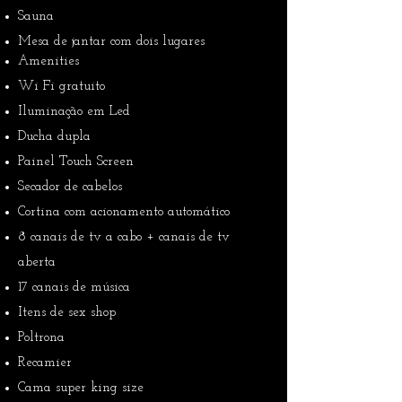
Sauna
Mesa de jantar com dois lugares
Amenities
Wi Fi gratuito
Iluminação em Led
Ducha dupla
Painel Touch Screen
Secador de cabelos
Cortina com acionamento automático
8 canais de tv a cabo + canais de tv
aberta
17 canais de música
Itens de sex shop
Poltrona
Recamier
Cama super king size