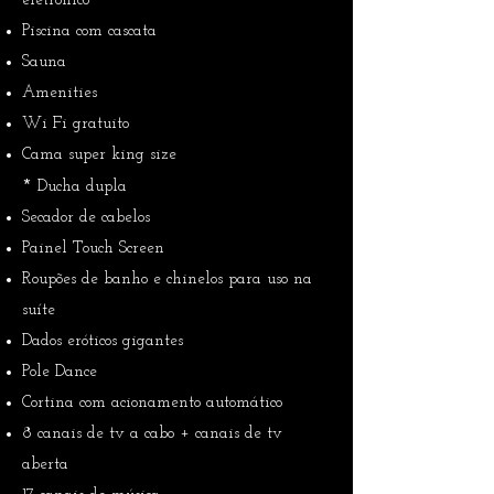
eletrônico
Piscina com cascata
Sauna
Amenities
Wi Fi gratuito
Cama super king size
​
*
Ducha dupla
Secador de cabelos
Painel Touch Screen
Roupões de banho e chinelos para uso na
suíte
Dados eróticos gigantes
Pole Dance
Cortina com acionamento automático
8 canais de tv a cabo + canais de tv
aberta