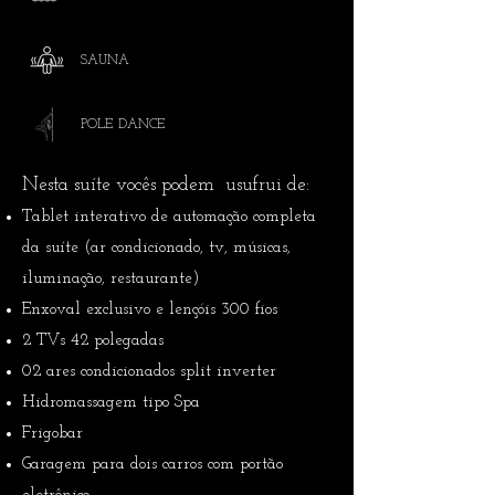
SAUNA
POLE DANCE
Nesta suíte vocês podem usufrui de:
Tablet interativo de automação completa
da suíte (ar condicionado, tv, músicas,
iluminação, restaurante)
Enxoval exclusivo e lençóis 300 fios
2 TVs 42 polegadas
02 ares condicionados split inverter
Hidromassagem tipo Spa
Frigobar
Garagem para dois carros com portão