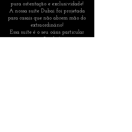
pura ostentação e exclusividade!
A nossa suíte Dubai foi projetada
para casais que não abrem mão do
extraordinário!
Essa suíte é o seu oásis particular
em Cuiabá!
CASCATA
HIDROMASSAGEM
PISCINA
SAUNA
Nessa suíte vocês vivem uma
experência com: