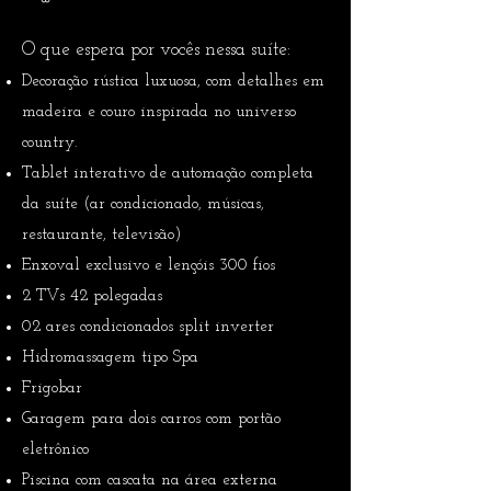
O que espera por vocês nessa suíte:
Decoração rústica luxuosa, com detalhes em
madeira e couro inspirada no universo
country.
Tablet interativo de automação completa
da suíte (ar condicionado, músicas,
restaurante, televisão)
Enxoval exclusivo e lençóis 300 fios
2 TVs 42 polegadas
02 ares condicionados split inverter
Hidromassagem tipo Spa
Frigobar
Garagem para dois carros com portão
eletrônico
Piscina com cascata na área externa