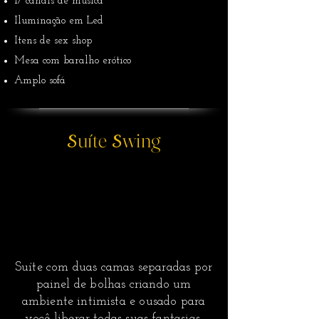
17 canais de música
Iluminação em Led
Itens de sex shop
Mesa com baralho erótico
Amplo sofá
uíte
wing
S
S
Suíte com duas camas separadas por
painel de bolhas criando um
ambiente intimista e ousado para
você liberar todas suas fantasias.