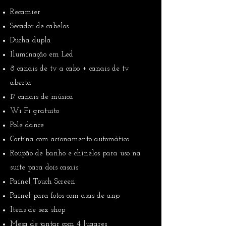
Recamier
Secador de cabelos
Ducha dupla
Iluminação em Led
8 canais de tv a cabo + canais de tv
aberta
17 canais de música
Wi Fi gratuito
Pole dance
Cortina com acionamento automático
Roupão de banho e chinelos para uso na
suite para dois casais
Painel Touch Screen
Painel para fotos com asas de anjo
Itens de sex shop
Mesa de jantar com 4 lugares